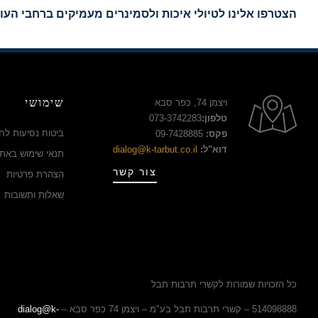
הצטרפו אלינו לטיולי איכות ולסמינרים מעמיקים ברחבי העו
שימושי
ויצמן 74, כפר סבא
טלפון:
073-3742283
ביטוח נסיעות לחו
פקס:
09-7428885
דוא"ל:
dialog@k-tarbut.co.il
תנאי שימוש באת
צור קשר
הצהרת פרטיות
שאלות ותשובות
כל הזכויות שמורות לקשרי תרבות תבל
514098888 – קשרי תרבות תבל בע"מ – ויצמן 74 כפר סבא –
dialog@k-