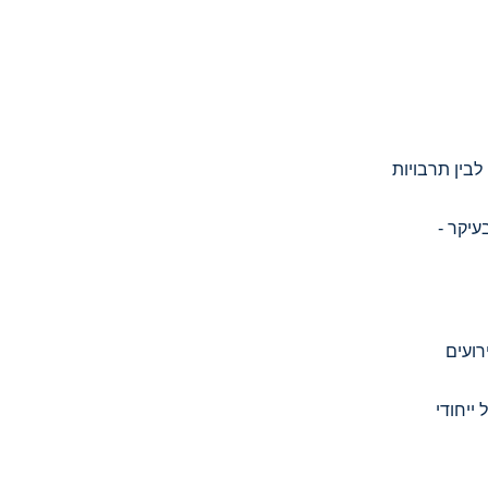
בין תרבויות
עיקר -
רועים
ייחודי